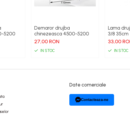
a
Demaror drujba
Lama druj
0-5200
chinezeasca 4500-5200
3/8 35cm
27,00 RON
33,00 R
IN STOC
IN STOC
Date comerciale
ata
Contacteaza-ne
ur
selor