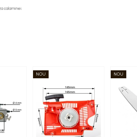
za calaminei.
NOU
NOU