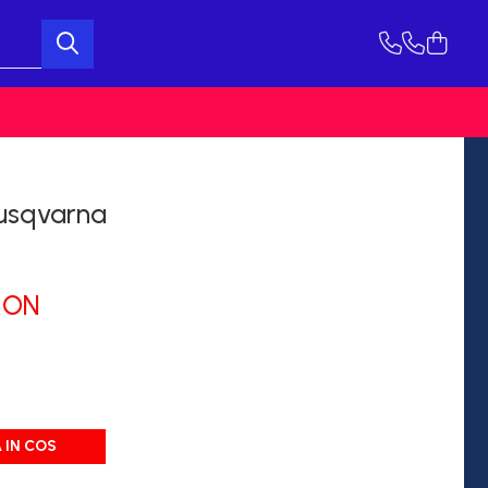
usqvarna
RON
 IN COS