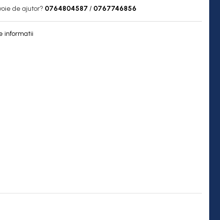
voie de ajutor?
0764804587
/
0767746856
 informatii