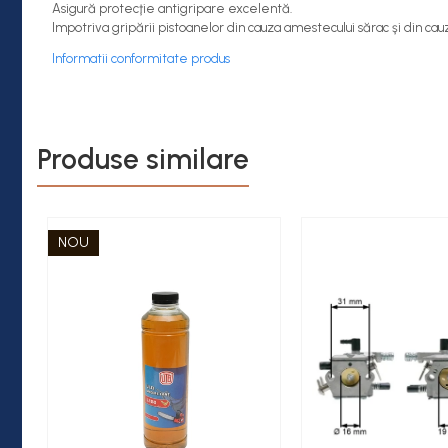
Asigură protecţie antigripare excelentă.
Impotriva gripării pistoanelor din cauza amestecului sărac şi din cau
Informatii conformitate produs
Produse similare
NOU