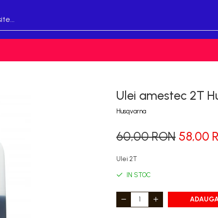
Ulei amestec 2T H
Husqvarna
60,00 RON
58,00 
Ulei 2T
IN STOC
ADAUGA