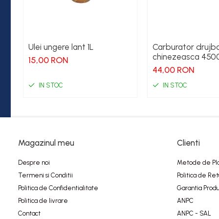
Ulei ungere lant 1L
Carburator drujb
chinezeasca 450
15,00 RON
44,00 RON
IN STOC
IN STOC
Magazinul meu
Clienti
Despre noi
Metode de Pl
Termeni si Conditii
Politica de Ret
Politica de Confidentialitate
Garantia Produ
Politica de livrare
ANPC
Contact
ANPC - SAL