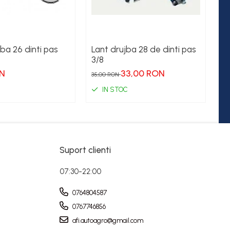
ba 26 dinti pas
Lant drujba 28 de dinti pas
Pi
3/8
2
ON
33,00 RON
35,00 RON
IN STOC
Suport clienti
07:30-22:00
0764804587
0767746856
afi.autoagro@gmail.com