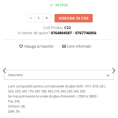
IN STOC
ADAUGA IN COS
Cod Produs:
C22
Ai nevoie de ajutor?
0764804587
/
0767746856
Adauga la Favorite
Cere informatii
Descriere
Lant compatibil pentru urmatoarele drujbe Stihl : 017, 018, 021,
023, 025, MS 170, MS 180, MS 210, MS 230, MS 250
Se mai potriveste la unele drujbe chinezesti : 2500 si 3800 ;
Pas 3/8;
Ochiuri: 28;
Zale: 56.