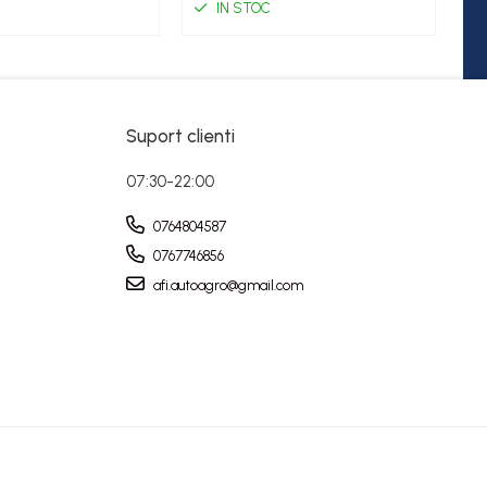
IN STOC
Suport clienti
07:30-22:00
0764804587
0767746856
afi.autoagro@gmail.com