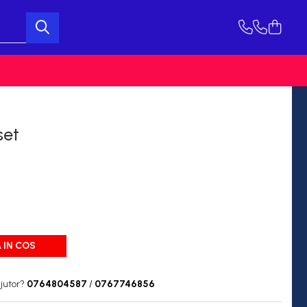
set
 IN COS
jutor?
0764804587
/
0767746856