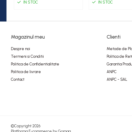
IN STOC
IN STOC
Magazinul meu
Clienti
Despre noi
Metode de Pl
Termeni si Conditii
Politica de Ret
Politica de Confidentialitate
Garantia Produ
Politica de livrare
ANPC
Contact
ANPC - SAL
©Copyright 2026
Platforma E-commerce by Gomag