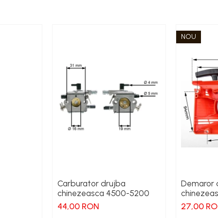
NOU
Carburator drujba
Demaror 
chinezeasca 4500-5200
chinezea
44,00 RON
27,00 R