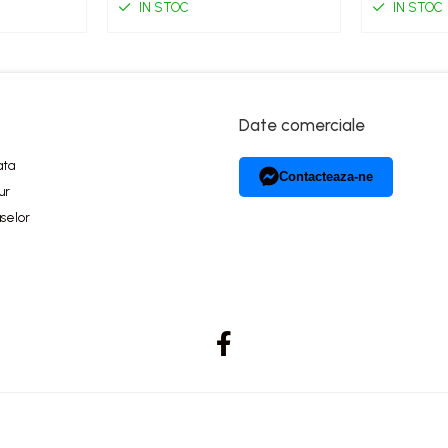
IN STOC
IN STOC
Date comerciale
ata
Contacteaza-ne
ur
selor