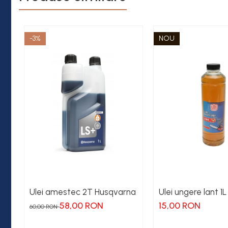
-3%
NOU
Ulei amestec 2T Husqvarna
Ulei ungere lant 1L
58,00 RON
15,00 RON
60,00 RON