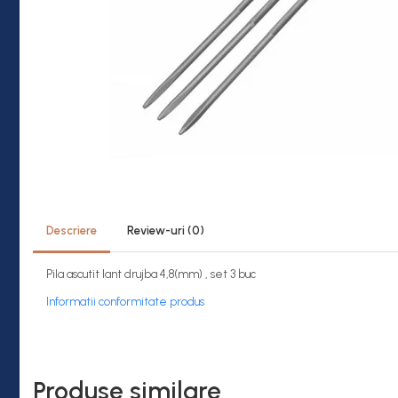
Descriere
Review-uri
(0)
Pila ascutit lant drujba 4,8(mm) , set 3 buc
Informatii conformitate produs
Produse similare