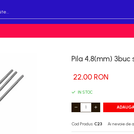
Pila 4,8(mm) 3buc 
22,00 RON
IN STOC
ADAUGA
Cod Produs:
C23
Ai nevoie de a