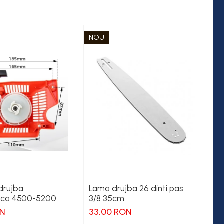
NOU
-6
drujba
Lama drujba 26 dinti pas
La
sca 4500-5200
3/8 35cm
3/
ON
33,00 RON
35