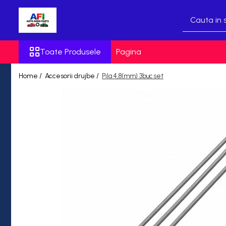
Toate Produsele
Toate Produsele
Pagina
Auto
Sanitare
Home /
Accesorii drujbe /
Pila 4,8(mm) 3buc set
Accesorii motocoasa
Piese utilaje agricole
Accesorii drujbe