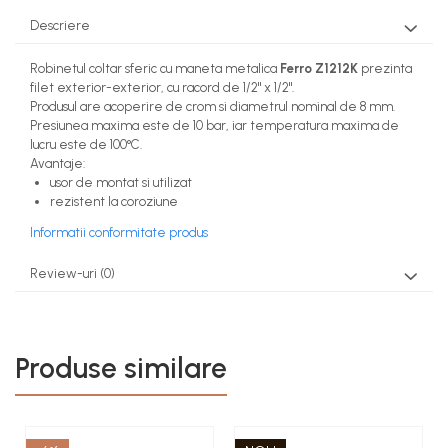
Descriere
Robinetul coltar sferic cu maneta metalica
Ferro Z1212K
prezinta
filet exterior-exterior, cu racord de 1/2" x 1/2".
Produsul are acoperire de crom si diametrul nominal de 8 mm.
Presiunea maxima este de 10 bar, iar temperatura maxima de
lucru este de 100°C.
Avantaje:
usor de montat si utilizat
rezistent la coroziune
Informatii conformitate produs
Review-uri
(0)
Produse similare