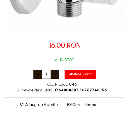
16,00 RON
IN STOC
ADAUGA IN COS
Cod Produs:
C46
Ai nevoie de ajutor?
0764804587
/
0767746856
Adauga la Favorite
Cere informatii