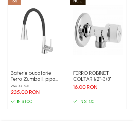
-6%
NOU
Baterie bucatarie
FERRO ROBINET
Ferro Zumba II, pipa
COLTAR 1/2"-3/8"
flexibila
250,00 RON
16,00 RON
235,00 RON
IN STOC
IN STOC